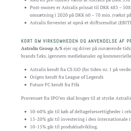
Post-money er Astralis prissat til DKK 483 – 508 
omsætning i 2020 på DKK 60 – 70 mio. (vækst p
Astralis forventer at opnå et driftsresultat (EB
KORT OM VIRKSOMHEDEN OG ANVENDELSE AF P
Astralis Group A/S
ejer og driver på nuværende tidsp
brands f.eks. igennem mediekanaler og kommercielle 
Astralis kendt fra CS:GO (for tiden nr. 1 på verd
Origen kendt fra League of Legends
Future FC kendt fra Fifa
Provenuet fra IPO’en skal bruges til at styrke Astral
50-60% går til køb af deltagelsesrettigheder i rel
15-20% går til investering i den internationale 
10-15% går til produktudvikling.