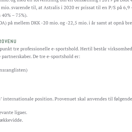
mio. svarende til, at Astralis i 2020 er prissat til en P/S på 6,
å 40% – 75%).
ITDA) på mellem DKK -20 mio. og -22,5 mio. i år samt at opnå br
ROVENU
unkt tre professionelle e-sportshold. Hertil består virksomhed
partnerskaber. De tre e-sportshold er:
ensranglisten)
is’ internationale position. Provenuet skal anvendes til følgende
evante ligaer.
rækkevidde.