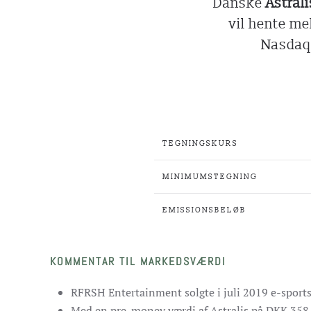
Danske
Astrali
vil hente me
Nasdaq 
TEGNINGSKURS
MINIMUMSTEGNING
EMISSIONSBELØB
KOMMENTAR TIL MARKEDSVÆRDI
RFRSH Entertainment solgte i juli 2019 e-sports
Med en pre-money værdi af Astralis på DKK 358 m