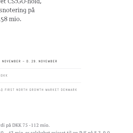
ret CS:GO-hold,
rsnotering på
358 mio.
8. NOVEMBER – D. 29. NOVEMBER
MDKK
AQ FIRST NORTH GROWTH MARKET DENMARK
rdi på DKK 75 -112 mio.
43 mio. er selskabet prissat til en P/S på 8,3-9,0.