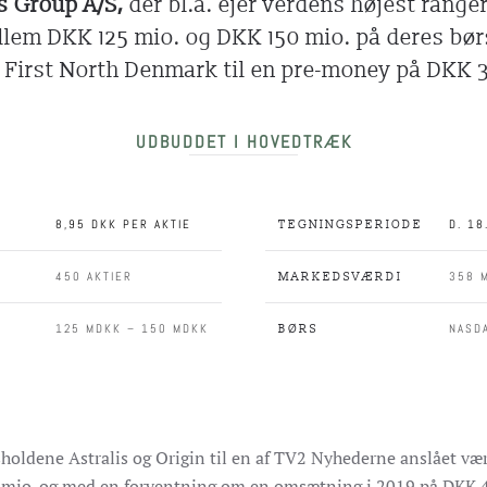
s Group A/S,
der bl.a. ejer verdens højest range
llem DKK 125 mio. og DKK 150 mio. på deres bø
First North Denmark til en pre-money på DKK 
UDBUDDET I HOVEDTRÆK
8,95 DKK PER AKTIE
D. 1
TEGNINGSPERIODE
450 AKTIER
358 
MARKEDSVÆRDI
125 MDKK – 150 MDKK
NASD
BØRS
holdene Astralis og Origin til en af TV2 Nyhederne anslået væ
io. og med en forventning om en omsætning i 2019 på DKK 40 – 