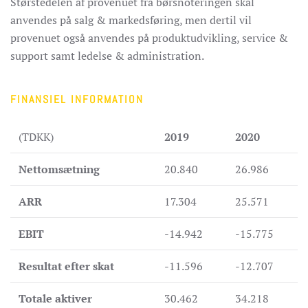
Størstedelen af provenuet fra børsnoteringen skal
anvendes på salg & markedsføring, men dertil vil
provenuet også anvendes på produktudvikling, service &
support samt ledelse & administration.
FINANSIEL INFORMATION
(TDKK)
2019
2020
Nettomsætning
20.840
26.986
ARR
17.304
25.571
EBIT
-14.942
-15.775
Resultat efter skat
-11.596
-12.707
Totale aktiver
30.462
34.218