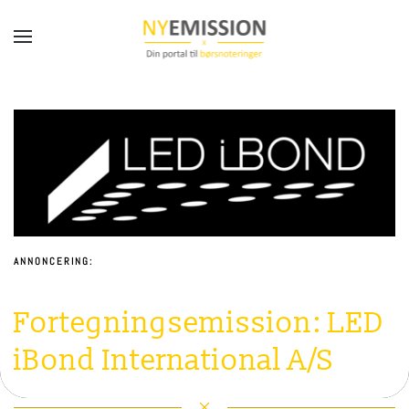
Gå til hovedindhold
ANNONCERING:
Fortegningsemission: LED
iBond International A/S