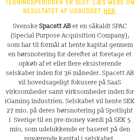
TEGNINGSPERIODEN ER SLUT. LÆS MERE OM
RESULTATET AF UDBUDDET
HER
.
Svenske
Spacett AB
er en såkaldt SPAC
(Special Purpose Acquisition Company),
som har til formål at hente kapital gennem
en børsnotering for derefter at foretage et
opkøb af et eller flere eksisterende
selskaber inden for 36 måneder
. Spacett AB
vil hovedsageligt fokusere på SaaS
virksomheder samt virksomheder inden for
iGaming industrien.
Selskabet vil hente SEK
27 mio. på deres børsnotering på Spotlight
i Sverige til en pre-money værdi på SEK 5
mio, som udelukkende er baseret på den
nuværende kapital i selskabet.