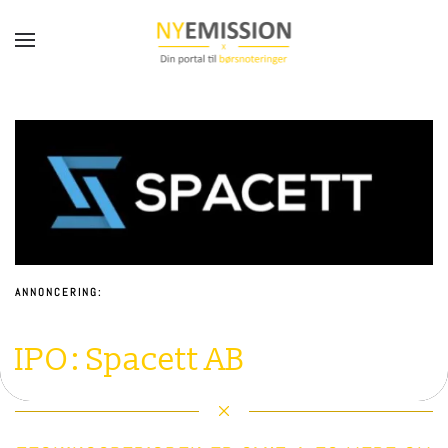
Gå til hovedindhold
ANNONCERING:
IPO:
Spacett AB