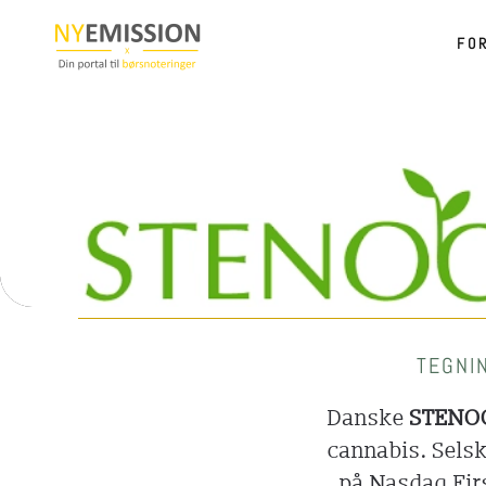
FO
Gå til hovedindhold
TEGNIN
Danske
STENO
cannabis. Selsk
på Nasdaq Fir