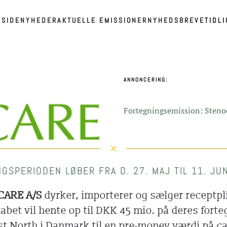
RSIDE
NYHEDER
AKTUELLE EMISSIONER
NYHEDSBREVE
TIDL
ANNONCERING:
Fortegningsemission: Steno
GSPERIODEN LØBER FRA D. 27. MAJ TIL 11. JU
CARE A/S
dyrker, importerer og sælger receptpl
abet vil hente op til DKK 45 mio. på deres for
st North i Danmark til en pre-money værdi på ca