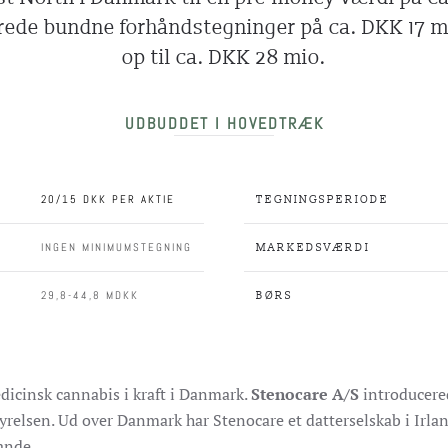
erede bundne forhåndstegninger på ca. DKK 17 m
op til ca. DKK 28 mio.
UDBUDDET I HOVEDTRÆK
20/15 DKK PER AKTIE
TEGNINGSPERIODE
INGEN MINIMUMSTEGNING
MARKEDSVÆRDI
29,8-44,8 MDKK
BØRS
dicinsk cannabis i kraft i Danmark.
Stenocare A/S
introducered
relsen. Ud over Danmark har Stenocare et datterselskab i Irland
ande.