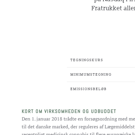
Fratrukket all
TEGNINGSKURS
MINIMUMSTEGNING
EMISSIONSBELØB
KORT OM VIRKSOMHEDEN OG UDBUDDET
Den 1. januar 2018 trådte en forsøgsordning med me
til det danske marked, der reguleres af Lægemiddelsty
receptpligt medicinsk cannabis til flere europæiske l