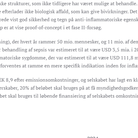
ikke strukturer, som ikke tidligere har været mulige at behandle.
 efterlader ikke biologisk affald, som kan give bivirkninger. Det
lerede vist god sikkerhed og tegn på anti-inflammatoriske egensk
r at vise proof-of-concept i et fase II-forsøg.
ning), der hvert år rammer 50 mio. mennesker, og 11 mio. af de
 behandling af sepsis var estimeret til at være USD 3,5 mia. i
mmatoriske sygdomme, der var estimeret til at være USD 111,8 m
 forventes at ramme en mere specifik indikation inden for in
,9 efter emissionsomkostninger, og selskabet har lagt en klar 
erskaber, 20% af beløbet skal bruges på at få myndighedsgodken
bet skal bruges til løbende finansiering af selskabets omkostni