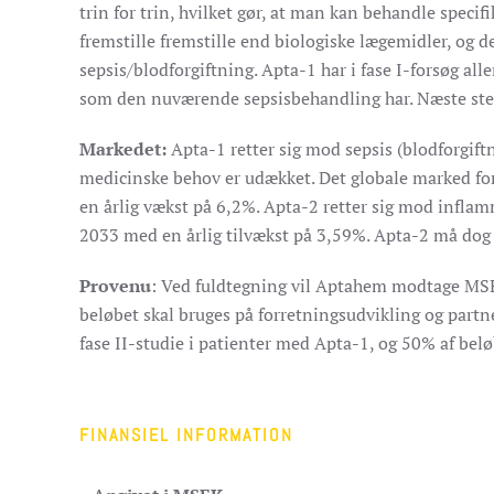
trin for trin, hvilket gør, at man kan behandle specif
fremstille fremstille end biologiske lægemidler, og de
sepsis/blodforgiftning. Apta-1 har i fase I-forsøg al
som den nuværende sepsisbehandling har. Næste step e
Markedet:
Apta-1 retter sig mod sepsis (blodforgift
medicinske behov er udækket. Det globale marked for
en årlig vækst på 6,2%. Apta-2 retter sig mod infla
2033 med en årlig tilvækst på 3,59%. Apta-2 må dog
Provenu
:
Ved fuldtegning vil Aptahem modtage MSEK 8
beløbet skal bruges på forretningsudvikling og partn
fase II-studie i patienter med Apta-1, og 50% af belø
FINANSIEL INFORMATION