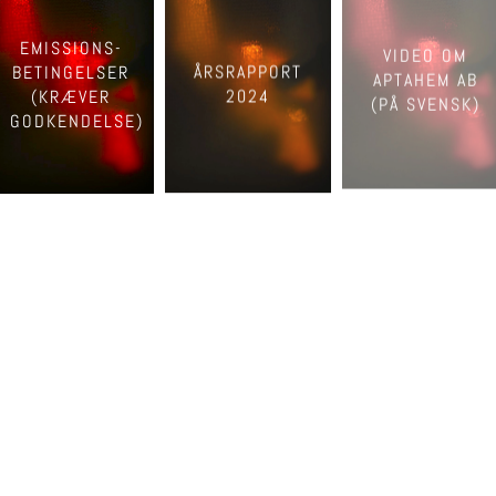
EMISSIONS-
VIDEO OM
BETINGELSER
ÅRSRAPPORT
APTAHEM AB
(KRÆVER
2024
(PÅ SVENSK)
GODKENDELSE)