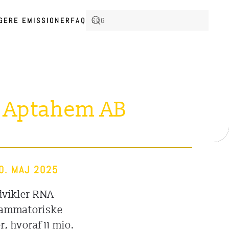
IGERE EMISSIONER
FAQ
:
Aptahem AB
0. MAJ 2025
dvikler RNA-
flammatoriske
 hvoraf 11 mio.