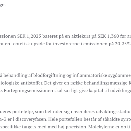
ge.
missionen SEK 1,2025 baseret på en aktiekurs på SEK 1,360 før 
or en teoretisk upside for investorerne i emissionen på 20,25%
på behandling af blodforgiftning og inflammatoriske sygdomme.
 biologiske antistoffer. Det giver en række behandlingsmæssige 
Fortegningsemissionen skal særligt give kapital til udvikling
res portefølje, som befinder sig i hver deres udviklingsstadium
a-3 er i discoveryfasen. Hele porteføljen består af såkaldte s
l specifikke targets med med høj præcision. Molekylerne er op t