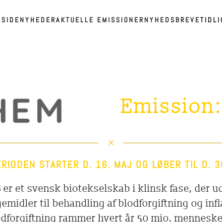
RSIDE
NYHEDER
AKTUELLE EMISSIONER
NYHEDSBREVE
TIDL
Emission
RIODEN STARTER D. 16. MAJ OG LØBER TIL D. 3
B
er et svensk biotekselskab i klinsk fase, der u
emidler til behandling af blodforgiftning og in
forgiftning rammer hvert år 50 mio. mennesker,