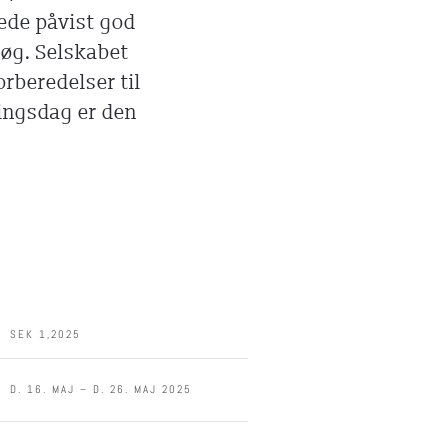
ede påvist god
søg. Selskabet
orberedelser til
ningsdag er den
SEK
1
,
2025
D. 16. MAJ – D. 26. MAJ 2025