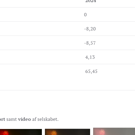
2024
0
-8,20
-8,57
4,13
65,45
ort
samt
video
af selskabet.