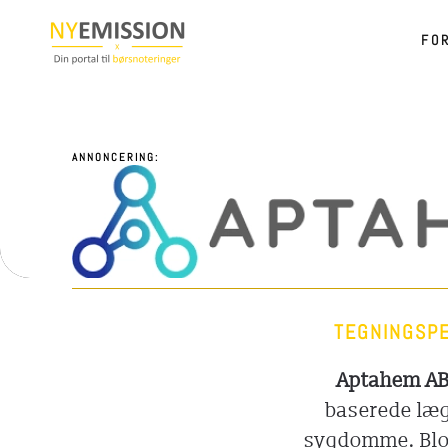
FO
Gå til hovedindhold
ANNONCERING:
TEGNINGSPE
Aptahem A
baserede læg
sygdomme. Blod