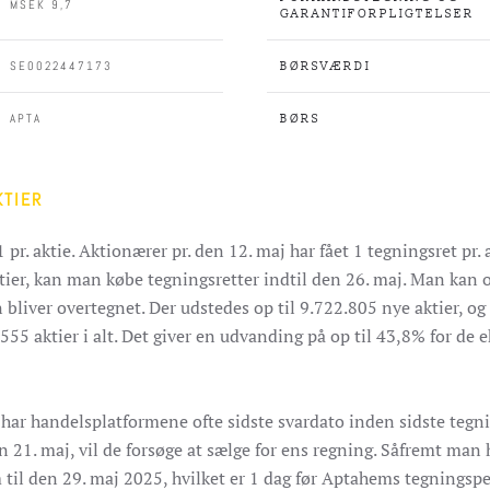
MSEK 9,7
GARANTIFORPLIGTELSER
SE0022447173
BØRSVÆRDI
APTA
BØRS
KTIER
1 pr. aktie. Aktionærer pr. den 12. maj har fået 1 tegningsret pr
tier, kan man købe tegningsretter indtil den 26. maj. Man kan 
bliver overtegnet. Der udstedes op til 9.722.805 nye aktier, og 
55 aktier i alt.
Det giver en udvanding på op til 43,8% for de ek
ar handelsplatformene ofte sidste svardato inden sidste tegni
 21. maj, vil de forsøge at sælge for ens regning. Såfremt man h
 til den 29. maj 2025, hvilket er 1 dag før Aptahems tegningsper