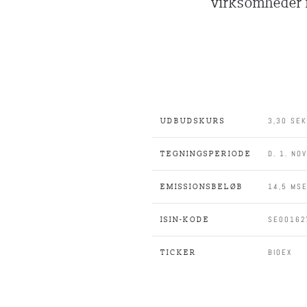
virksomheder i
3,30 SEK
UDBUDSKURS
D. 1. NO
TEGNINGSPERIODE
14,5 MS
EMISSIONSBELØB
SE00162
ISIN-KODE
BIOEX
TICKER