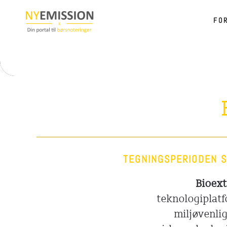
FO
Gå til hovedindhold
TEGNINGSPERIODEN S
Bioex
teknologiplatf
miljøvenli