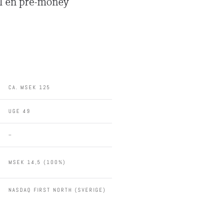
il en pre-money
CA. MSEK 125
UGE 49
–
MSEK 14,5 (100%)
NASDAQ FIRST NORTH (SVERIGE)