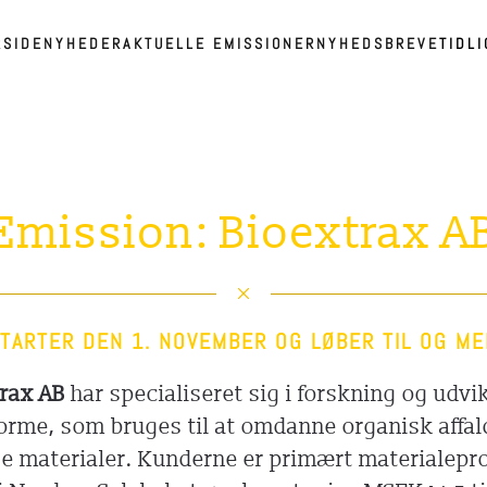
RSIDE
NYHEDER
AKTUELLE EMISSIONER
NYHEDSBREVE
TIDL
Emission: Bioextrax A
TARTER DEN 1. NOVEMBER OG LØBER TIL OG ME
trax AB
har specialiseret sig i forskning og udvik
orme, som bruges til at omdanne organisk affald 
ge materialer. Kunderne er primært materialep