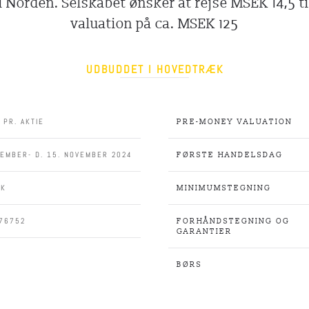
 Norden. Selskabet ønsker at rejse MSEK 14,5 t
valuation på ca. MSEK 125
UDBUDDET I HOVEDTRÆK
 PR. AKTIE
PRE-MONEY VALUATION
VEMBER- D. 15. NOVEMBER 2024
FØRSTE HANDELSDAG
EK
MINIMUMSTEGNING
76752
FORHÅNDSTEGNING OG
GARANTIER
BØRS