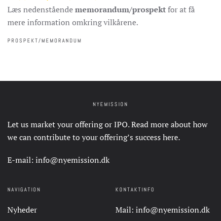
Læs nedenstående
memorandum/prospekt
for at få
mere information omkring vilkårene.
PROSPEKT/MEMORANDUM
NYEMISSION
Let us market your offering or IPO. Read more about how
we can contribute to your offering’s success
here
.
E-mail:
info@nyemission.dk
NAVIGATION
KONTAKTINFO
Nyheder
Mail:
info@nyemission.dk