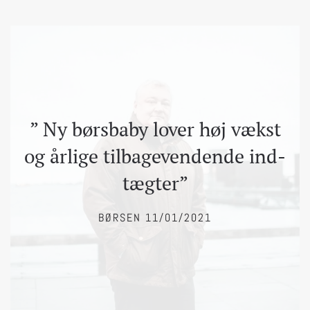
” Ny børs­ba­by lover høj vækst
og år­li­ge til­ba­ge­ven­dende ind­
tæg­ter”
BØRSEN 11/01/2021