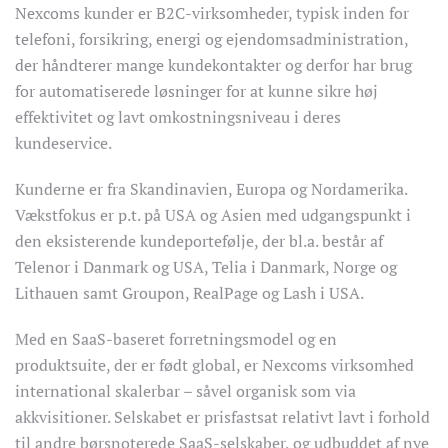
Nexcoms kunder er B2C-virksomheder, typisk inden for
telefoni, forsikring, energi og ejendomsadministration,
der håndterer mange kundekontakter og derfor har brug
for automatiserede løsninger for at kunne sikre høj
effektivitet og lavt omkostningsniveau i deres
kundeservice.
Kunderne er fra Skandinavien, Europa og Nordamerika.
Vækstfokus er p.t. på USA og Asien med udgangspunkt i
den eksisterende kundeportefølje, der bl.a. består af
Telenor i Danmark og USA, Telia i Danmark, Norge og
Lithauen samt Groupon, RealPage og Lash i USA.
Med en SaaS-baseret forretningsmodel og en
produktsuite, der er født global, er Nexcoms virksomhed
international skalerbar – såvel organisk som via
akkvisitioner. Selskabet er prisfastsat relativt lavt i forhold
til andre børsnoterede SaaS-selskaber, og udbuddet af nye