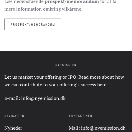
Læs nedenstående
prospekt/memorandum
for at få
mere information omkring vilkårene.
PROSPEKT/MEMORANDUM
NYEMISSION
Let us market your offering or IPO. Read more about how
we can contribute to your offering’s success
here
.
E-mail:
info@nyemission.dk
NAVIGATION
KONTAKTINFO
Nyheder
Mail:
info@nyemission.dk