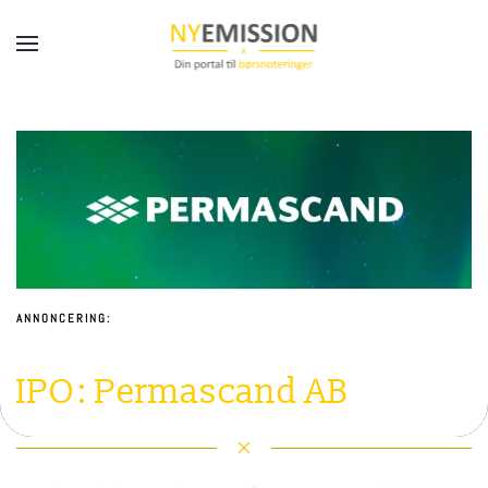
Gå til hovedindhold
ANNONCERING:
IPO: Permascand AB