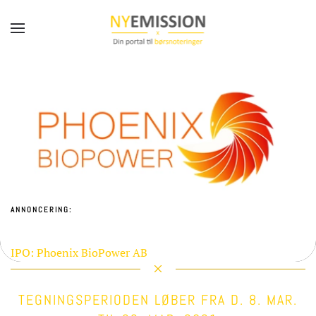
Gå til hovedindhold
ANNONCERING:
IPO: Phoenix BioPower AB
TEGNINGSPERIODEN LØBER FRA D. 8. MAR.