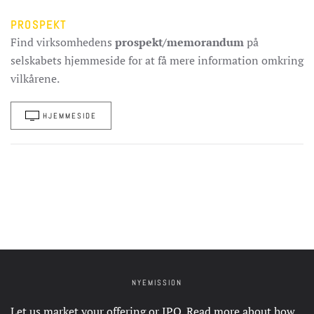
PROSPEKT
Find virksomhedens
prospekt/memorandum
på
selskabets hjemmeside for at få mere information omkring
vilkårene.
HJEMMESIDE
NYEMISSION
Let us market your offering or IPO. Read more about how