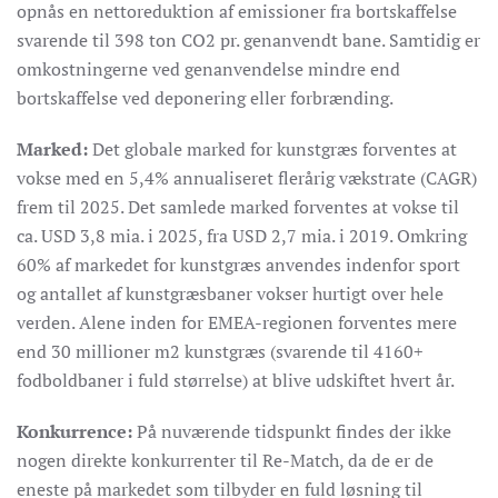
opnås en nettoreduktion af emissioner fra bortskaffelse
svarende til 398 ton CO2 pr. genanvendt bane. Samtidig er
o
mkostningerne ved genanvendelse mindre end
bortskaffelse ved deponering eller forbrænding.
Marked:
Det globale marked for kunstgræs
forventes at
vokse med
en 5,4%
annualiseret flerårig vækstrate
(CAGR)
frem til 2025. Det samlede marked forventes at vokse til
ca. USD 3,8 mia. i 2025, fra USD 2,7 mia. i 2019. Omkring
60% af markedet for kunstgræs anvendes indenfor sport
og a
ntallet af kunstgræsbaner vokser hurtigt over hele
verden. Alene inden for EMEA-regionen forventes mere
end 30 millioner m2 kunstgræs (svarende til 4160+
fodboldbaner i fuld størrelse) at blive udskiftet hvert år.
Konkurrence:
På nuværende tidspunkt findes der ikke
nogen direkte konkurrenter til Re-Match, da de er de
eneste på markedet som tilbyder en fuld løsning til