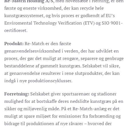
Re-Match Holding A/S
, med hovedsæde i Herning, er den
første og eneste virksomhed, der kan recycle hele
kunstgræssystemet, og hvis proces er godkendt af EU’s
Enviromental Technology Verification (ETV) og SIO 9001-
certificeret.
Produkt:
Re-Match er den første
genanvendelsesvirksomhed i verden, der har udviklet en
proces, der gør det muligt at rengøre, separere og genbruge
bestanddelene af gammelt kunstgræs.
Selskabet vil sikre,
at genanvendelse resulterer i rene slutprodukter, der kan
indgå i nye produktionscyklusser.
Forretning:
Selskabet giver sportsarenaer og stadioner
mulighed for at bortskaffe deres nedslidte kunstgræs på en
sikker og miljøvenlig måde.
På et Re-Match-anlæg er det
muligt at spare miljøet for emissioner fra forbrænding og
bidrage til produktionen af nye råvarer – hvorved der