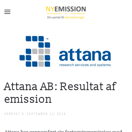
Gå til hovedindhold
Attana AB: Resultat af
emission
SKREVET D.
SEPTEMBER 13, 2019
.
Attana har gennemført sin fortegningsemission med