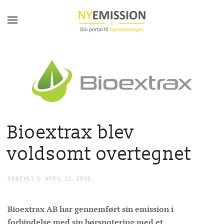
Gå til hovedindhold
Bioextrax blev
voldsomt overtegnet
SKREVET D.
APRIL 22, 2020
.
Bioextrax AB har gennemført sin emission i
forbindelse med sin børsnotering med et