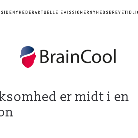
RSIDE
NYHEDER
AKTUELLE EMISSIONER
NYHEDSBREVE
TIDL
rksomhed er midt i en
on