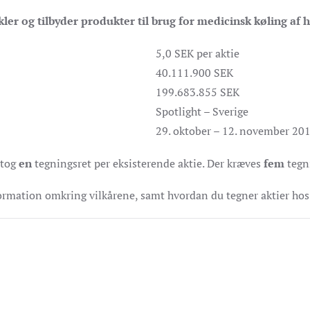
er og tilbyder produkter til brug for medicinsk køling af 
5,0 SEK per aktie
40.111.900 SEK
199.683.855 SEK
Spotlight – Sverige
29. oktober – 12. november 20
dtog
en
tegningsret per eksisterende aktie. Der kræves
fem
tegni
formation omkring vilkårene, samt hvordan du tegner aktier hos