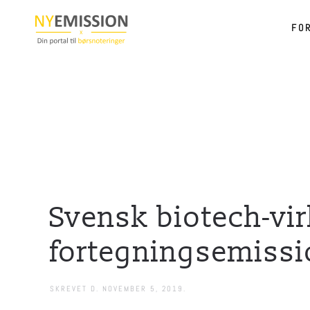
FO
Gå til hovedindhold
Svensk biotech-vi
fortegningsemissi
SKREVET D.
NOVEMBER 5, 2019
.