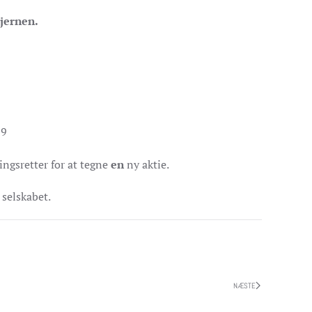
hjernen.
19
ngsretter for at tegne
en
ny aktie.
 selskabet.
NÆSTE