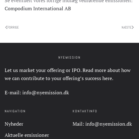
Se eventuelt vores forrige indlæg vedrørende emissionen:
Compodium International AB
FORRIGE
NÆSTE
NYEMISSION
Let us market your offering or IPO. Read more about how
we can contribute to your offering’s success
here
.
E-mail:
info@nyemission.dk
NAVIGATION
KONTAKTINFO
Nyheder
Mail:
info@nyemission.dk
Aktuelle emissioner