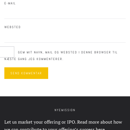
E-MAIL
WEBSTED
GEM MIT NAVN, MAIL OG WEBSTED I DENNE BROWSER TIL
NÆSTE GANG JEG KOMMENTERER.
SEND KOMMENTAR
NYEMISSION
Let us market your offering or IPO. Read more about how
we can contribute to your offering’s success
here
.