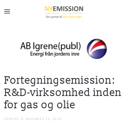
Gå til hovedindhold
Fortegningsemission:
R&D-virksomhed inden
for gas og olie
SKREVET D.
NOVEMBER 12, 2019
.