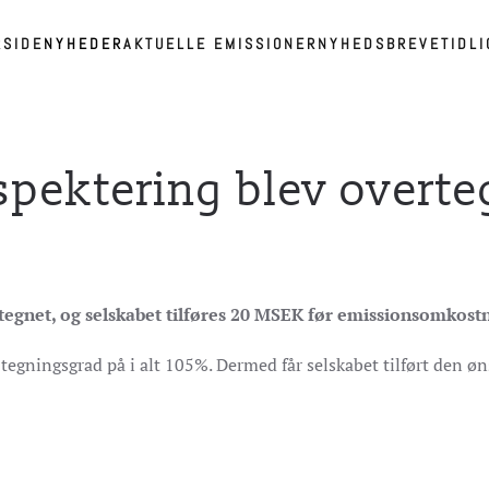
RSIDE
NYHEDER
AKTUELLE EMISSIONER
NYHEDSBREVE
TIDL
pektering blev overte
egnet, og selskabet tilføres 20 MSEK før emissionsomkost
tegningsgrad på i alt 105%. Dermed får selskabet tilført den ø