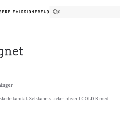
IGERE EMISSIONER
FAQ
gnet
ninger
nskede kapital. Selskabets ticker bliver LGOLD B med