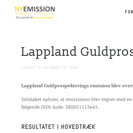
FO
Gå til hovedindhold
Lappland Guldpros
SKREVET D.
OKTOBER 10, 2024
.
Lappland Guldprospekterings emission blev overt
Selskabet oplyser, at emissionen blev tegnet med en 
følgende ISIN-kode: SE0021513645.
RESULTATET I HOVEDTRÆK