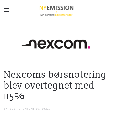
Gå til hovedindhold
Nexcoms børsnotering
blev overtegnet med
115%
SKREVET D.
JANUAR 26, 2021
.