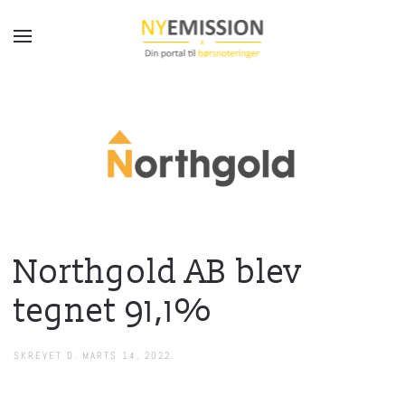
Gå til hovedindhold
Northgold AB blev
tegnet 91,1%
SKREVET D.
MARTS 14, 2022
.