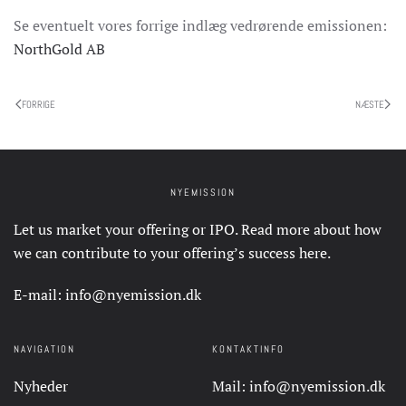
Se eventuelt vores forrige indlæg vedrørende emissionen:
NorthGold AB
FORRIGE
NÆSTE
NYEMISSION
Let us market your offering or IPO. Read more about how
we can contribute to your offering’s success
here
.
E-mail:
info@nyemission.dk
NAVIGATION
KONTAKTINFO
Nyheder
Mail:
info@nyemission.dk