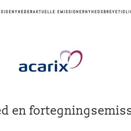
RSIDE
NYHEDER
AKTUELLE EMISSIONER
NYHEDSBREVE
TIDL
ed en fortegningsemis