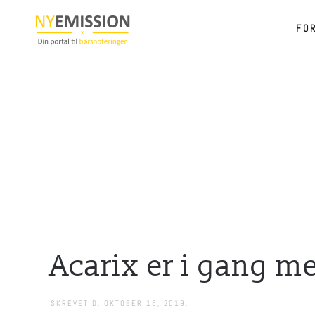
FO
Gå til hovedindhold
Acarix er i gang m
SKREVET D.
OKTOBER 15, 2019
.