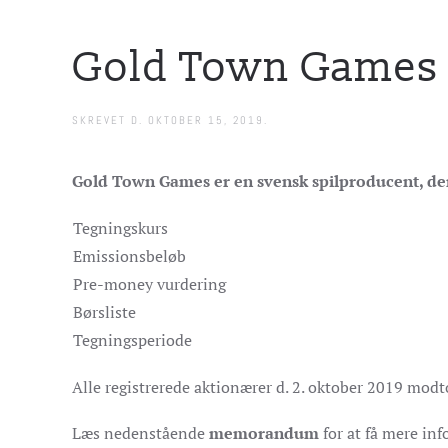
Gold Town Games f
SKREVET D.
OKTOBER 15, 2019
.
Gold Town Games er en svensk spilproducent, der 
Tegningskurs
Emissionsbeløb
Pre-money vurdering
Børsliste
Tegningsperiode
Alle registrerede aktionærer d. 2. oktober 2019 mod
Læs nedenstående
memorandum
for at få mere in