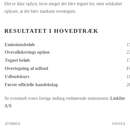
Det er ikke oplyst, hvor meget der blev tegnet for, men selskabet
oplyser, at det blev markant overtegnet.
RESULTATET I HOVEDTRÆK
Emissionsbeløb
1
Overallokerings option
2
Tegnet beløb
1
Overtegning af udbud
F
Udbudskurs
1
Første officielle handelsdag
2
Se eventuelt vores forrige indlæg vedrørende emissionen:
Linkfire
A/S
FORRIGE
NÆSTE