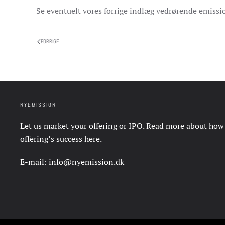
Se eventuelt vores forrige indlæg vedrørende emiss
FORRIGE
NYEMISSION
Let us market your offering or IPO. Read more about how
offering’s success
here
.
E-mail:
info@nyemission.dk