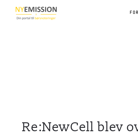
FO
Gå til hovedindhold
Re:NewCell blev o