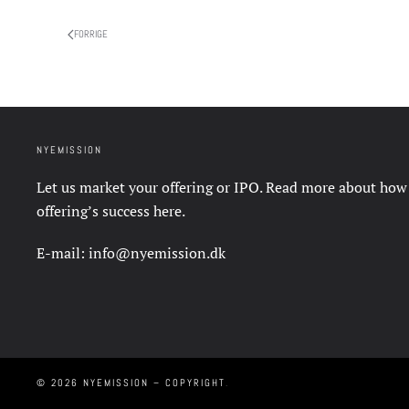
FORRIGE
NYEMISSION
Let us market your offering or IPO. Read more about how
offering’s success
here
.
E-mail:
info@nyemission.dk
©
2026
NYEMISSION – COPYRIGHT
.