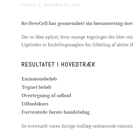
SKREVET D.
NOVEMBER 26, 2020
.
Re:NewCell har gennemført sin børsnotering me
Der er ikke oplyst, hvor mange tegninger der blev rej
Ligeledes er fordelingsnøglen for tildeling af aktier i
RESULTATET I HOVEDTRÆK
Emissionsbeløb
Tegnet beløb
Overtegning af udbud
Udbudskurs
Forventede første handelsdag
Se eventuelt vores forrige indlæg vedrørende emiss