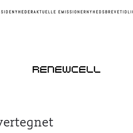
RSIDE
NYHEDER
AKTUELLE EMISSIONER
NYHEDSBREVE
TIDL
vertegnet