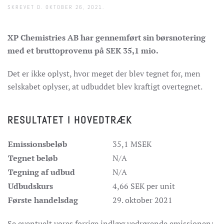
SKREVET D.
OKTOBER 26, 2021
.
XP Chemistries AB har gennemført sin børsnotering
med et bruttoprovenu på SEK 35,1 mio.
Det er ikke oplyst, hvor meget der blev tegnet for, men
selskabet oplyser, at udbuddet blev kraftigt overtegnet.
RESULTATET I HOVEDTRÆK
Emissionsbeløb
35,1 MSEK
Tegnet beløb
N/A
Tegning af udbud
N/A
Udbudskurs
4,66 SEK per unit
Første handelsdag
29. oktober 2021
Se eventuelt vores forrige indlæg vedrørende emissionen: