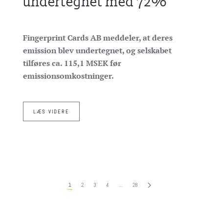
undertegnet med 72%
Fingerprint Cards AB meddeler, at deres
emission blev undertegnet, og selskabet
tilføres ca. 115,1 MSEK før
emissionsomkostninger.
LÆS VIDERE
1
2
3
4
…
28