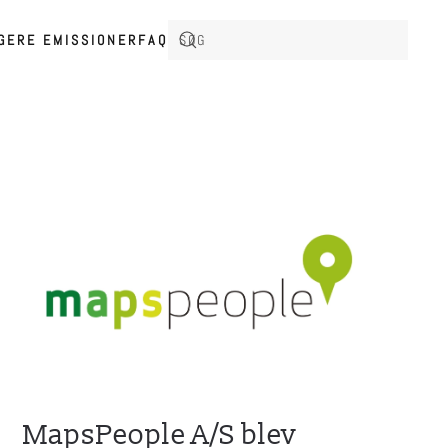
IGERE EMISSIONER
FAQ
MapsPeople A/S blev