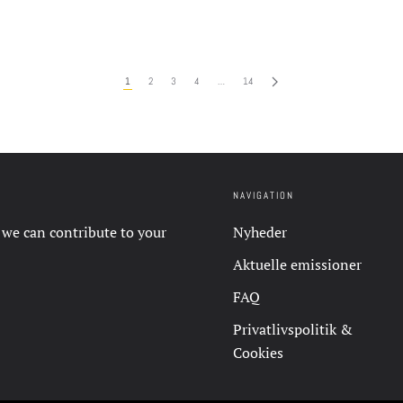
1
2
3
4
…
14
NAVIGATION
 we can contribute to your
Nyheder
Aktuelle emissioner
FAQ
Privatlivspolitik &
Cookies